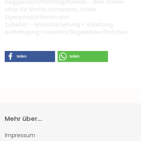
Deggendorf/Plattling/Passau - dein Online-
Shop für Stoffe, Kurzwaren, tollen
Eigenproduktionen und
Zubehör. - Waschanleitung + Anleitung
Aufbringung Transfers/Bügelbilder/Patches
teilen
teilen
Mehr über...
Impressum