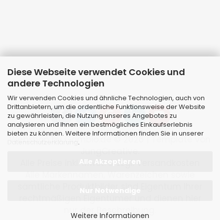
Diese Webseite verwendet Cookies und
andere Technologien
Wir verwenden Cookies und ähnliche Technologien, auch von
Drittanbietern, um die ordentliche Funktionsweise der Website
zu gewährleisten, die Nutzung unseres Angebotes zu
analysieren und Ihnen ein bestmögliches Einkaufserlebnis
bieten zu können. Weitere Informationen finden Sie in unserer
Webshop
by Gambio.de © 2026 | Template von
Datenschutzerklärung
.
JungCreative
.
Alle Akzeptieren
Alle Preise inkl. MwSt. & zzgl. Versandkosten
Alle Markennamen, Warenzeichen sowie
sämtliche Produktbilder sind Eigentum Ihrer
Nur Notwendige
rechtmäßigen Eigentümer und dienen hier
nur der Beschreibung.
Weitere Informationen