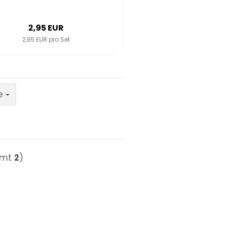
2,95 EUR
2,95 EUR pro Set
e
amt
2
)