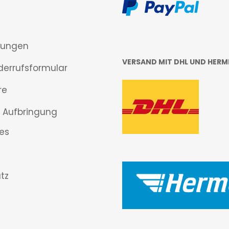
gungen
VERSAND MIT DHL UND HERM
derrufsformular
re
 Aufbringung
es
tz