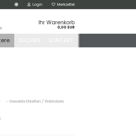
Login
Merkzettel
Ihr Warenkorb
0,00 EUR
n:
.de
tere
SUCHEN
KONTAKT
r
»
- Gewebte Etiketten / Weblabels
s