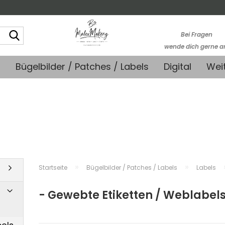
Suche...
Bei Fragen
wende dich gerne a
kontakt@stoffmonk
+
Bügelbilder / Patches / Labels
Digital
Wei
-Kein telefonische
Support-
»
»
Startseite
Bügelbilder / Patches / Labels
Labels
- Gewebte Etiketten / Weblabel