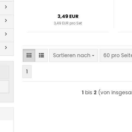
3,49 EUR
3,49 EUR pro Set
Sortieren nach
pro Seite
Sortieren nach
60 pro Seit
1
1
bis
2
(von insges