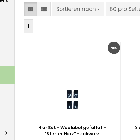
bels
Sortieren nach
pro Seite
Sortieren nach
60 pro Seit
1
NEU
4 er Set - Weblabel gefaltet -
3 
"Stern + Herz" - schwarz