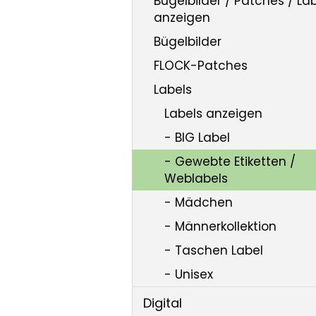
Bügelbilder / Patches / La
anzeigen
Bügelbilder
FLOCK-Patches
Labels
Labels anzeigen
- BIG Label
- Gewebte Etiketten /
Weblabels
- Mädchen
- Männerkollektion
- Taschen Label
- Unisex
Digital