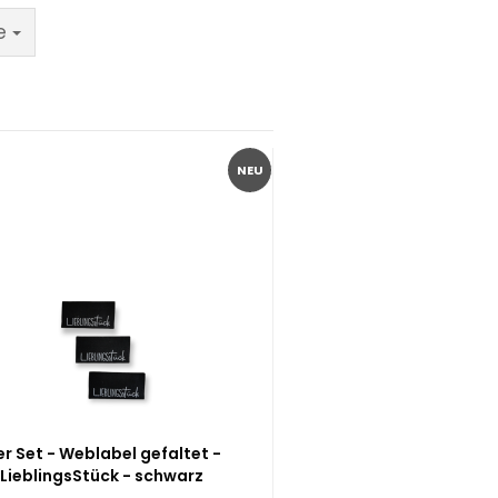
e
NEU
er Set - Weblabel gefaltet -
LieblingsStück - schwarz