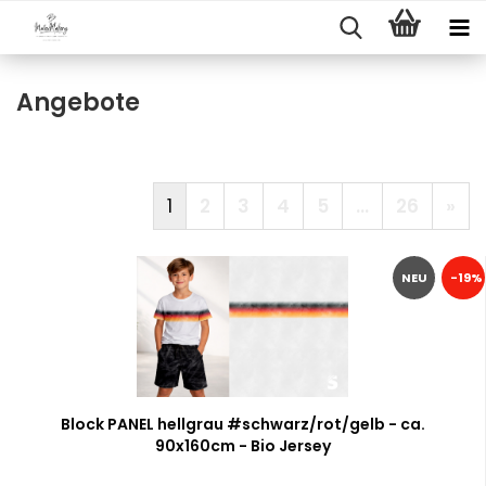
Angebote
1
2
3
4
5
...
26
»
NEU
-19%
Block PANEL hellgrau #schwarz/rot/gelb - ca.
90x160cm - Bio Jersey