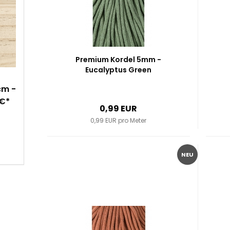
Premium Kordel 5mm -
Eucalyptus Green
cm -
9€*
0,99 EUR
0,99 EUR pro Meter
NEU