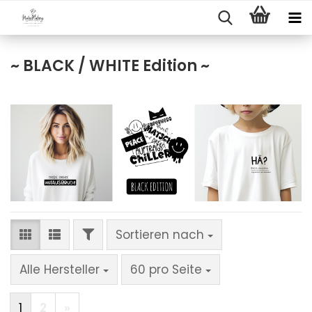
~ BLACK / WHITE Edition ~
FILTER
Sortieren nach
Sortieren nach
pro Seite
Alle Hersteller
60 pro Seite
1
2
»