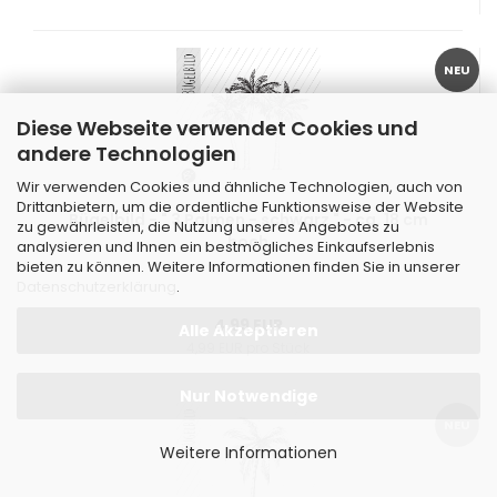
NEU
Diese Webseite verwendet Cookies und
andere Technologien
Wir verwenden Cookies und ähnliche Technologien, auch von
Drittanbietern, um die ordentliche Funktionsweise der Website
Bügelbild - " 3 Palmen - schwarz " - ca. 18 cm
zu gewährleisten, die Nutzung unseres Angebotes zu
hoch
analysieren und Ihnen ein bestmögliches Einkaufserlebnis
bieten zu können. Weitere Informationen finden Sie in unserer
Datenschutzerklärung
.
4,99 EUR
Alle Akzeptieren
4,99 EUR pro Stück
Nur Notwendige
NEU
Weitere Informationen