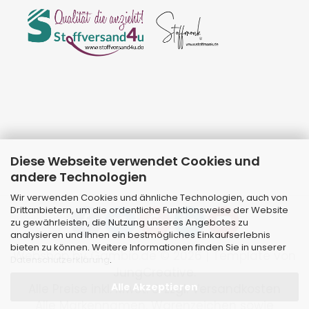
Diese Webseite verwendet Cookies und
andere Technologien
Wir verwenden Cookies und ähnliche Technologien, auch von
Drittanbietern, um die ordentliche Funktionsweise der Website
zu gewährleisten, die Nutzung unseres Angebotes zu
analysieren und Ihnen ein bestmögliches Einkaufserlebnis
bieten zu können. Weitere Informationen finden Sie in unserer
Webshop
by Gambio.de © 2026 | Template von
Datenschutzerklärung
.
JungCreative
.
Alle Akzeptieren
Alle Preise inkl. MwSt. & zzgl. Versandkosten
Alle Markennamen, Warenzeichen sowie