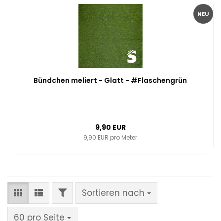
NEU
Bündchen meliert - Glatt - #Flaschengrün
9,90 EUR
9,90 EUR pro Meter
FILTER
Sortieren nach
Sortieren nach
pro Seite
60 pro Seite