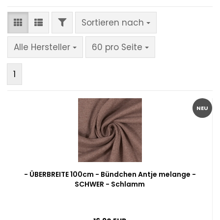
FILTER
Sortieren nach
Sortieren nach
pro Seite
Alle Hersteller
60 pro Seite
1
NEU
- ÜBERBREITE 100cm - Bündchen Antje melange -
SCHWER - Schlamm