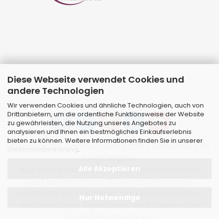
Diese Webseite verwendet Cookies und
andere Technologien
Wir verwenden Cookies und ähnliche Technologien, auch von
Drittanbietern, um die ordentliche Funktionsweise der Website
zu gewährleisten, die Nutzung unseres Angebotes zu
analysieren und Ihnen ein bestmögliches Einkaufserlebnis
bieten zu können. Weitere Informationen finden Sie in unserer
Webshop
by Gambio.de © 2026 | Template von
Datenschutzerklärung
.
JungCreative
.
Alle Akzeptieren
Alle Preise inkl. MwSt. & zzgl. Versandkosten
Alle Markennamen, Warenzeichen sowie
sämtliche Produktbilder sind Eigentum Ihrer
Nur Notwendige
rechtmäßigen Eigentümer und dienen hier
nur der Beschreibung.