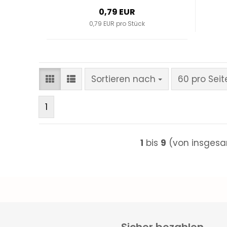
0,79 EUR
0,79 EUR pro Stück
Sortieren nach
pro Seite
Sortieren nach
60 pro Seit
1
1
bis
9
(von insges