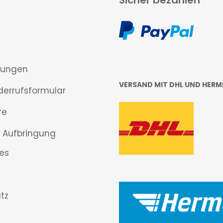
Sicher bezahlen
gungen
VERSAND MIT DHL UND HERM
derrufsformular
re
 Aufbringung
es
tz