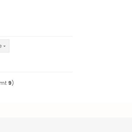
e
amt
9
)