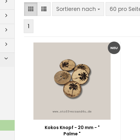
Sortieren nach
pro Seite
Sortieren nach
60 pro Seit
1
NEU
Kokos Knopf - 20 mm - "
Palme "