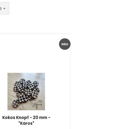
e
NEU
Kokos Knopf - 20 mm -
"Karos"