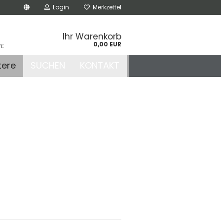
Login
Merkzettel
Ihr Warenkorb
0,00 EUR
n:
.de
tere
SUCHEN
KONTAKT
r