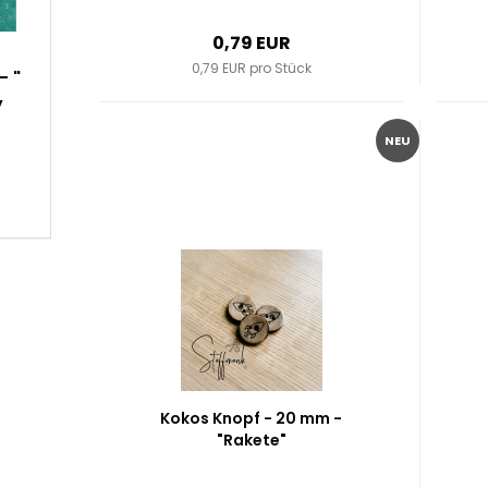
0,79 EUR
0,79 EUR pro Stück
- "
y
NEU
Kokos Knopf - 20 mm -
"Rakete"