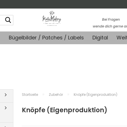
Suche...
Bei Fragen
wende dich gerne a
kontakt@stoffmonk
+
Bügelbilder / Patches / Labels
Digital
Wei
-Kein telefonische
Support-
»
»
Startseite
Zubehör
Knöpfe (Eigenproduktion)
Knöpfe (Eigenproduktion)