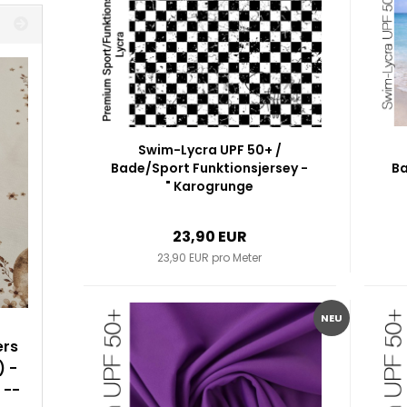
Swim-Lycra UPF 50+ /
Bade/Sport Funktionsjersey -
Ba
" Karogrunge
#schwarz/weiss "
23,90 EUR
23,90 EUR pro Meter
NEU
ers
) -
 --