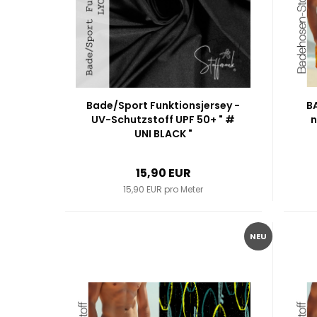
Bade/Sport Funktionsjersey -
B
UV-Schutzstoff UPF 50+ " #
n
UNI BLACK "
15,90 EUR
15,90 EUR pro Meter
NEU