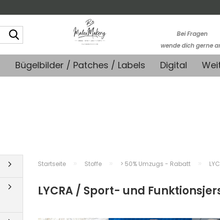
Suche...
Bei Fragen
wende dich gerne a
kontakt@stoffmonk
+
Bügelbilder / Patches / Labels
Digital
Wei
-Kein telefonische
Support-
»
»
»
Startseite
Stoffe
> 50% Umzugs - Rabatt
LYC
LYCRA / Sport- und Funktionsjer