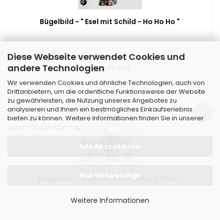
Bügelbild - " Esel mit Schild - Ho Ho Ho "
Diese Webseite verwendet Cookies und
andere Technologien
ab 0,99 EUR
Wir verwenden Cookies und ähnliche Technologien, auch von
Drittanbietern, um die ordentliche Funktionsweise der Website
zu gewährleisten, die Nutzung unseres Angebotes zu
analysieren und Ihnen ein bestmögliches Einkaufserlebnis
NEU
bieten zu können. Weitere Informationen finden Sie in unserer
Datenschutzerklärung
.
Alle Akzeptieren
Nur Notwendige
Bügelbild - " Esel am Zaun (roter Schal) "
Weitere Informationen