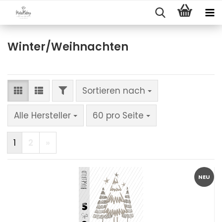
Winter/Weihnachten
FILTER
Sortieren nach
Sortieren nach
pro Seite
Alle Hersteller
60 pro Seite
1
2
»
NEU