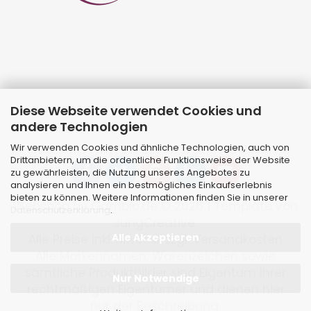
Diese Webseite verwendet Cookies und
andere Technologien
Wir verwenden Cookies und ähnliche Technologien, auch von
Drittanbietern, um die ordentliche Funktionsweise der Website
zu gewährleisten, die Nutzung unseres Angebotes zu
analysieren und Ihnen ein bestmögliches Einkaufserlebnis
bieten zu können. Weitere Informationen finden Sie in unserer
Webshop
by Gambio.de © 2026 | Template von
Datenschutzerklärung
.
JungCreative
.
Alle Akzeptieren
Alle Preise inkl. MwSt. & zzgl. Versandkosten
Alle Markennamen, Warenzeichen sowie
sämtliche Produktbilder sind Eigentum Ihrer
Nur Notwendige
rechtmäßigen Eigentümer und dienen hier
nur der Beschreibung.