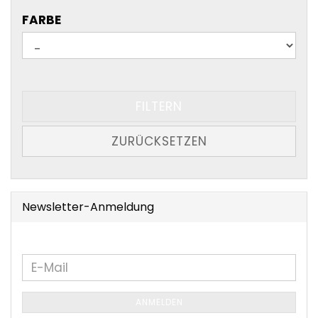
FARBE
FARBE
FILTERN
ZURÜCKSETZEN
Newsletter-Anmeldung
WEITER
E-
ZUR
Mail
NEWSLETTER-
ANMELDEN
ANMELDUNG