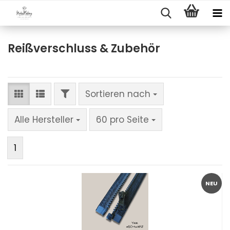
Reißverschluss & Zubehör
FILTER
Sortieren nach
Sortieren nach
pro Seite
Alle Hersteller
60 pro Seite
1
NEU