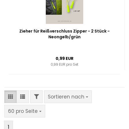
Zieher für Reißverschluss Zipper - 2 Stück -
Neongelb/grün
0,99 EUR
0,99 EUR pro Set
FILTER
Sortieren nach
Sortieren nach
pro Seite
60 pro Seite
1