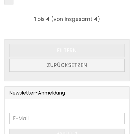
1
bis
4
(von insgesamt
4
)
FILTERN
ZURÜCKSETZEN
Newsletter-Anmeldung
WEITER
E-
ZUR
Mail
NEWSLETTER-
ANMELDEN