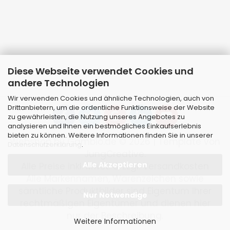
Diese Webseite verwendet Cookies und
andere Technologien
Wir verwenden Cookies und ähnliche Technologien, auch von
Drittanbietern, um die ordentliche Funktionsweise der Website
zu gewährleisten, die Nutzung unseres Angebotes zu
analysieren und Ihnen ein bestmögliches Einkaufserlebnis
bieten zu können. Weitere Informationen finden Sie in unserer
Webshop
by Gambio.de © 2026 | Template von
Datenschutzerklärung
.
JungCreative
.
Alle Akzeptieren
Alle Preise inkl. MwSt. & zzgl. Versandkosten
Alle Markennamen, Warenzeichen sowie
sämtliche Produktbilder sind Eigentum Ihrer
Nur Notwendige
rechtmäßigen Eigentümer und dienen hier
nur der Beschreibung.
Weitere Informationen