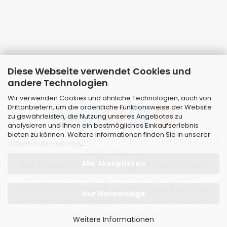
Diese Webseite verwendet Cookies und
andere Technologien
Wir verwenden Cookies und ähnliche Technologien, auch von
Drittanbietern, um die ordentliche Funktionsweise der Website
zu gewährleisten, die Nutzung unseres Angebotes zu
analysieren und Ihnen ein bestmögliches Einkaufserlebnis
bieten zu können. Weitere Informationen finden Sie in unserer
Webshop
by Gambio.de © 2026 | Template von
Datenschutzerklärung
.
JungCreative
.
Alle Akzeptieren
Alle Preise inkl. MwSt. & zzgl. Versandkosten
Alle Markennamen, Warenzeichen sowie
sämtliche Produktbilder sind Eigentum Ihrer
Nur Notwendige
rechtmäßigen Eigentümer und dienen hier
nur der Beschreibung.
Weitere Informationen