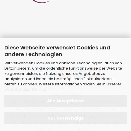
Diese Webseite verwendet Cookies und
andere Technologien
Wir verwenden Cookies und ähnliche Technologien, auch von
Drittanbietern, um die ordentliche Funktionsweise der Website
zu gewährleisten, die Nutzung unseres Angebotes zu
analysieren und Ihnen ein bestmögliches Einkaufserlebnis
bieten zu können. Weitere Informationen finden Sie in unserer
Webshop
by Gambio.de © 2026 | Template von
Datenschutzerklärung
.
JungCreative
.
Alle Akzeptieren
Alle Preise inkl. MwSt. & zzgl. Versandkosten
Alle Markennamen, Warenzeichen sowie
sämtliche Produktbilder sind Eigentum Ihrer
Nur Notwendige
rechtmäßigen Eigentümer und dienen hier
nur der Beschreibung.