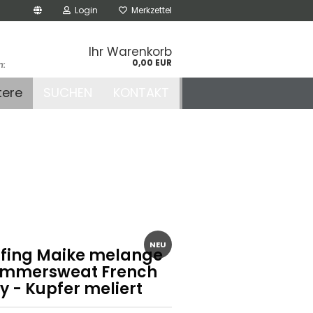
Login
Merkzettel
Ihr Warenkorb
0,00 EUR
n:
.de
tere
SUCHEN
KONTAKT
r
NEU
fing Maike melange
ommersweat French
y - Kupfer meliert