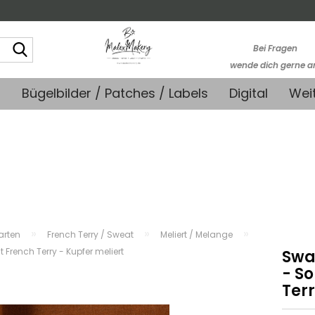
Suche...
Bei Fragen
wende dich gerne a
kontakt@stoffmonk
+
Bügelbilder / Patches / Labels
Digital
Wei
-Kein telefonische
Support-
»
»
»
farten
French Terry / Sweat
Meliert / Melange
rench Terry - Kupfer meliert
Swa
- S
Terr