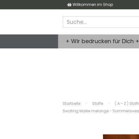
Willkommen im Shop
+ Wir bedrucken für Dich 
»
»
Startseite
Stoffe
( A - Z ) Stof
Swafing Maike melange - Sommersweat F