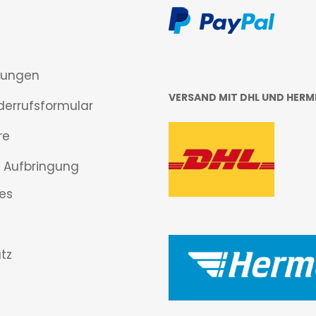
gungen
VERSAND MIT DHL UND HERM
derrufsformular
re
 Aufbringung
es
tz