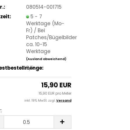
r.:
080514-001715
zeit:
5 - 7
Werktage (Mo-
Fr) / Bei
Patches/Bügelbilder
ca. 10-15
Werktage
(Ausland abweichend)
estbestellmenge:
0,5
15,90 EUR
15,90 EUR pro Meter
inkl. 19% MwSt. zzgl.
Versand
:
r