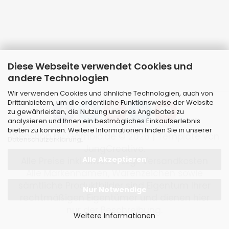
Diese Webseite verwendet Cookies und
andere Technologien
Wir verwenden Cookies und ähnliche Technologien, auch von
Drittanbietern, um die ordentliche Funktionsweise der Website
zu gewährleisten, die Nutzung unseres Angebotes zu
analysieren und Ihnen ein bestmögliches Einkaufserlebnis
bieten zu können. Weitere Informationen finden Sie in unserer
Webshop
by Gambio.de © 2026 | Template von
Datenschutzerklärung
.
JungCreative
.
Alle Akzeptieren
Alle Preise inkl. MwSt. & zzgl. Versandkosten
Alle Markennamen, Warenzeichen sowie
sämtliche Produktbilder sind Eigentum Ihrer
Nur Notwendige
rechtmäßigen Eigentümer und dienen hier
nur der Beschreibung.
Weitere Informationen