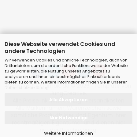
Diese Webseite verwendet Cookies und
andere Technologien
Wir verwenden Cookies und ähnliche Technologien, auch von
Drittanbietern, um die ordentliche Funktionsweise der Website
zu gewährleisten, die Nutzung unseres Angebotes zu
analysieren und Ihnen ein bestmögliches Einkaufserlebnis
bieten zu können. Weitere Informationen finden Sie in unserer
Webshop
by Gambio.de © 2026 | Template von
Datenschutzerklärung
.
JungCreative
.
Alle Akzeptieren
Alle Preise inkl. MwSt. & zzgl. Versandkosten
Alle Markennamen, Warenzeichen sowie
sämtliche Produktbilder sind Eigentum Ihrer
Nur Notwendige
rechtmäßigen Eigentümer und dienen hier
nur der Beschreibung.
Weitere Informationen