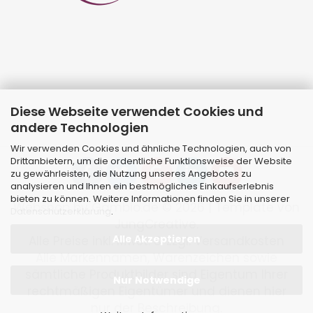
Diese Webseite verwendet Cookies und
andere Technologien
Wir verwenden Cookies und ähnliche Technologien, auch von
Drittanbietern, um die ordentliche Funktionsweise der Website
zu gewährleisten, die Nutzung unseres Angebotes zu
analysieren und Ihnen ein bestmögliches Einkaufserlebnis
bieten zu können. Weitere Informationen finden Sie in unserer
Webshop
by Gambio.de © 2026 | Template von
Datenschutzerklärung
.
JungCreative
.
Alle Akzeptieren
Alle Preise inkl. MwSt. & zzgl. Versandkosten
Alle Markennamen, Warenzeichen sowie
sämtliche Produktbilder sind Eigentum Ihrer
Nur Notwendige
rechtmäßigen Eigentümer und dienen hier
nur der Beschreibung.