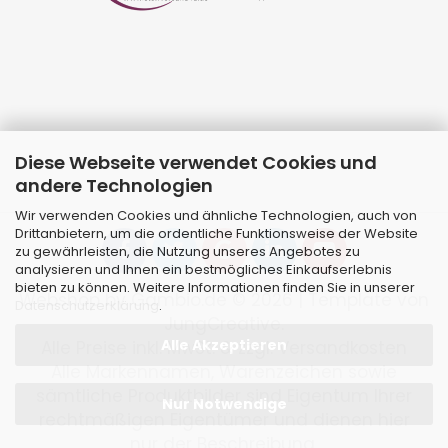
Diese Webseite verwendet Cookies und
andere Technologien
Wir verwenden Cookies und ähnliche Technologien, auch von
Drittanbietern, um die ordentliche Funktionsweise der Website
zu gewährleisten, die Nutzung unseres Angebotes zu
analysieren und Ihnen ein bestmögliches Einkaufserlebnis
bieten zu können. Weitere Informationen finden Sie in unserer
Webshop
by Gambio.de © 2026 | Template von
Datenschutzerklärung
.
JungCreative
.
Alle Akzeptieren
Alle Preise inkl. MwSt. & zzgl. Versandkosten
Alle Markennamen, Warenzeichen sowie
sämtliche Produktbilder sind Eigentum Ihrer
Nur Notwendige
rechtmäßigen Eigentümer und dienen hier
nur der Beschreibung.