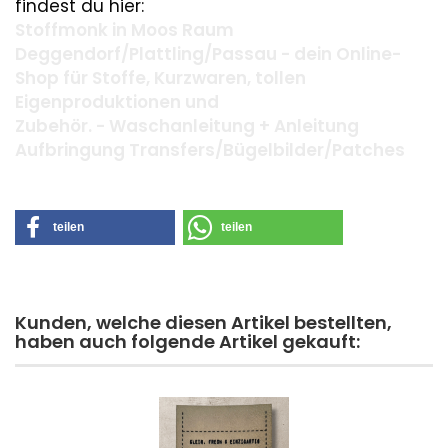
findest du hier:
Stoffmonk in Moos Raum
Deggendorf/Plattling/Passau - dein Online-
Shop für Stoffe, Kurzwaren, tollen
Eigenproduktionen und
Zubehör. - Waschanleitung + Anleitung
Aufbringung Transfers/Bügelbilder/Patches
teilen
teilen
Kunden, welche diesen Artikel bestellten,
haben auch folgende Artikel gekauft: