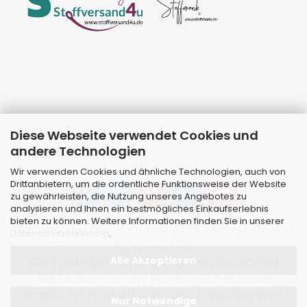
Diese Webseite verwendet Cookies und
andere Technologien
Wir verwenden Cookies und ähnliche Technologien, auch von
Drittanbietern, um die ordentliche Funktionsweise der Website
zu gewährleisten, die Nutzung unseres Angebotes zu
analysieren und Ihnen ein bestmögliches Einkaufserlebnis
bieten zu können. Weitere Informationen finden Sie in unserer
Webshop
by Gambio.de © 2026 | Template von
Datenschutzerklärung
.
JungCreative
.
Alle Akzeptieren
Alle Preise inkl. MwSt. & zzgl. Versandkosten
Alle Markennamen, Warenzeichen sowie
sämtliche Produktbilder sind Eigentum Ihrer
Nur Notwendige