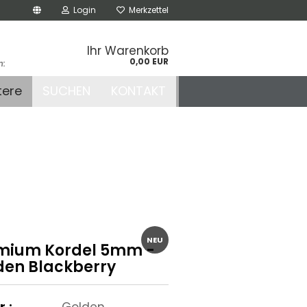
Login
Merkzettel
Ihr Warenkorb
0,00 EUR
n:
.de
tere
SUCHEN
KONTAKT
r
NEU
mium Kordel 5mm -
den Blackberry
r.:
Golden