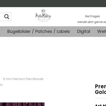
Suche...
Bei Fragen
wende dich gerne a
kontakt@stoffmonk
+
Bügelbilder / Patches / Labels
Digital
Wei
-Kein telefonische
Support-
»
»
5 mm Premium Flechtkordel
ry
Pre
Gol
Art.N