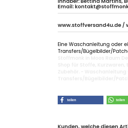
Inhaber: Bettina Martins,
Email: kontakt@stoffmon
www.stoffversand4u.de /
Eine Waschanleitung oder ei
Transfers/Bügelbilder/Patche
Stoffmonk in Moos Raum Deg
Shop für Stoffe, Kurzwaren,
Zubehör. - Waschanleitung 
Transfers/Bügelbilder/Pat
teilen
teilen
Kunden, welche diesen Arti