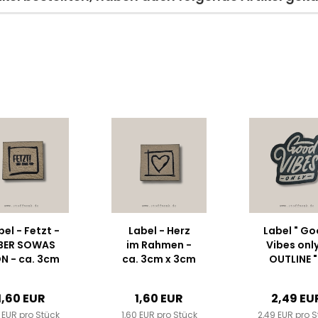
bel - Fetzt -
Label - Herz
Label " G
BER SOWAS
im Rahmen -
Vibes only
N - ca. 3cm
ca. 3cm x 3cm
OUTLINE "
x 3cm -
- Kunstleder
ca. 5 cm h
nstleder ++
++
- Kunstlede
1,60 EUR
1,60 EUR
2,49 EU
rbauswahl...
Farbauswahl
0 EUR pro Stück
1,60 EUR pro Stück
2,49 EUR pro 