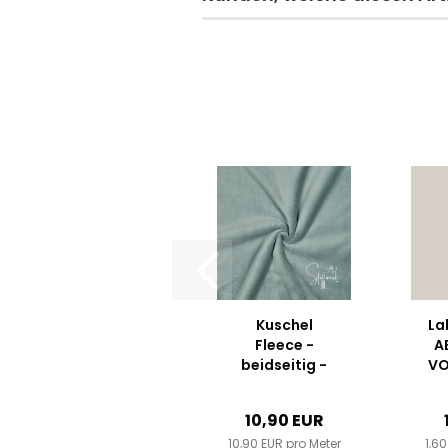
Kuschel
La
Fleece -
A
beidseitig -
VO
Altmint
Ku
10,90 EUR
Fa
10,90 EUR pro Meter
1,6