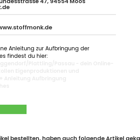
 Bundesstrasse 47, 94554 Moos
k.de
 www.stoffmonk.de
ne Anleitung zur Aufbringung der
s findest du hier:
gendorf/Plattling/Passau - dein Online-
 tollen Eigenproduktionen und
+ Anleitung Aufbringung
ches
kel bestellten, haben auch folgende Artikel geka