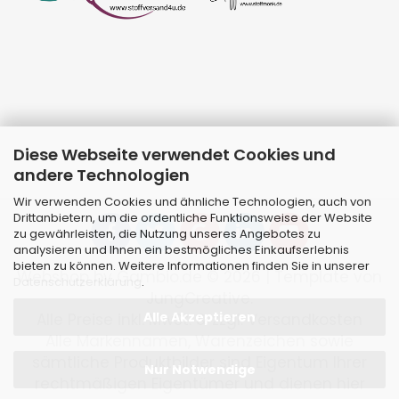
Diese Webseite verwendet Cookies und
andere Technologien
Wir verwenden Cookies und ähnliche Technologien, auch von
Drittanbietern, um die ordentliche Funktionsweise der Website
zu gewährleisten, die Nutzung unseres Angebotes zu
analysieren und Ihnen ein bestmögliches Einkaufserlebnis
bieten zu können. Weitere Informationen finden Sie in unserer
Webshop
by Gambio.de © 2026 | Template von
Datenschutzerklärung
.
JungCreative
.
Alle Akzeptieren
Alle Preise inkl. MwSt. & zzgl. Versandkosten
Alle Markennamen, Warenzeichen sowie
sämtliche Produktbilder sind Eigentum Ihrer
Nur Notwendige
rechtmäßigen Eigentümer und dienen hier