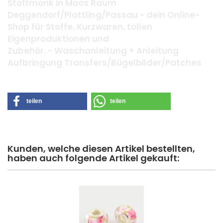
Stoffmonk in Moos Raum
Deggendorf/Plattling/Passau - dein Online-
Shop für Stoffe, Kurzwaren, tollen
Eigenproduktionen und
Zubehör. - Waschanleitung + Anleitung
Aufbringung Transfers/Bügelbilder/Patches
teilen
teilen
Kunden, welche diesen Artikel bestellten,
haben auch folgende Artikel gekauft: