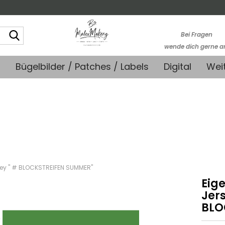
Suche...
Bei Fragen
wende dich gerne a
kontakt@stoffmonk
+
Bügelbilder / Patches / Labels
Digital
Wei
-Kein telefonische
Support-
sey " # BLOCKSTREIFEN SUMMER"
Eig
Jers
BLO