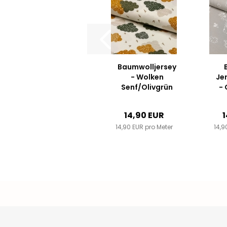
Baumwolljersey
- Wolken
Je
Senf/Olivgrün
-
14,90 EUR
1
14,90 EUR pro Meter
14,9