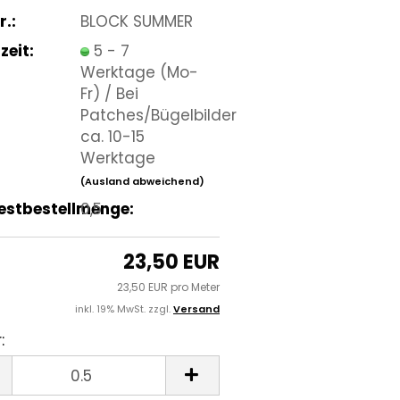
r.:
BLOCK SUMMER
zeit:
5 - 7
Werktage (Mo-
Fr) / Bei
Patches/Bügelbilder
ca. 10-15
Werktage
(Ausland abweichend)
estbestellmenge:
0,5
23,50 EUR
23,50 EUR pro Meter
inkl. 19% MwSt. zzgl.
Versand
:
r