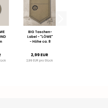
ÖWE
BIG Taschen-
RUND
Label - "LÖWE"
cm
- Höhe ca. 8
ser
cm -
der
Kunstleder ++
R
2,99 EUR
Farbauswahl...
tück
l...
2,99 EUR pro Stück