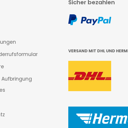
Sicher bezahlen
gungen
VERSAND MIT DHL UND HERM
derrufsformular
re
 Aufbringung
es
tz