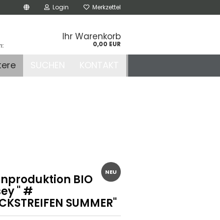
Login
Merkzettel
Ihr Warenkorb
0,00 EUR
n:
.de
tere
SUCHEN
KONTAKT
r
NEU
enproduktion BIO
ey " #
CKSTREIFEN SUMMER"