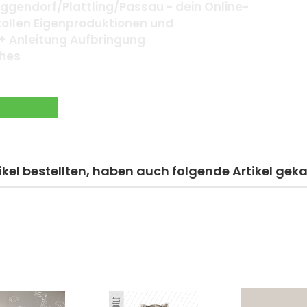
gendorf/Plattling/Passau - dein Online-
 tollen Eigenproduktionen und
+ Anleitung Aufbringung
ches
kel bestellten, haben auch folgende Artikel geka