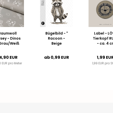
Baumwoll
Bügelbild - "
Label - L
rsey - Dinos
Racoon -
Tierkopf 
 Grau/Weiß
Beige
- ca. 4 
Durchmes
- Kunstle
4,90 EUR
ab 0,99 EUR
1,99 EU
++
0 EUR pro Meter
1,99 EUR pro S
Farbauswah