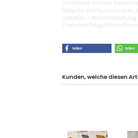
Stoffmonk in Moos Raum Deg
Shop für Stoffe, Kurzwaren,
Zubehör. - Waschanleitung 
Transfers/Bügelbilder/Pat
teilen
teilen
Kunden, welche diesen Arti