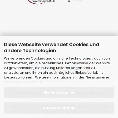
Diese Webseite verwendet Cookies und
andere Technologien
Wir verwenden Cookies und ähnliche Technologien, auch von
Drittanbietern, um die ordentliche Funktionsweise der Website
zu gewährleisten, die Nutzung unseres Angebotes zu
analysieren und Ihnen ein bestmögliches Einkaufserlebnis
bieten zu können. Weitere Informationen finden Sie in unserer
Webshop
by Gambio.de © 2026 | Template von
Datenschutzerklärung
.
JungCreative
.
Alle Akzeptieren
Alle Preise inkl. MwSt. & zzgl. Versandkosten
Alle Markennamen, Warenzeichen sowie
sämtliche Produktbilder sind Eigentum Ihrer
Nur Notwendige
rechtmäßigen Eigentümer und dienen hier