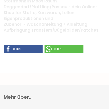
Stoffmonk in Moos Raum
Deggendorf/Plattling/Passau - dein Online-
Shop für Stoffe, Kurzwaren, tollen
Eigenproduktionen und
Zubehör. - Waschanleitung + Anleitung
Aufbringung Transfers/Bügelbilder/Patches
teilen
teilen
Mehr über...