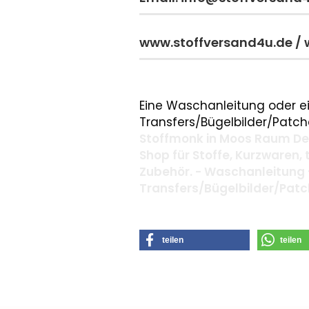
www.stoffversand4u.de /
Eine Waschanleitung oder ei
Transfers/Bügelbilder/Patche
Stoffmonk in Moos Raum Deg
Shop für Stoffe, Kurzwaren,
Zubehör. - Waschanleitung 
Transfers/Bügelbilder/Pat
teilen
teilen