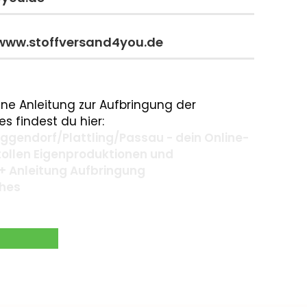
 www.stoffversand4you.de
ne Anleitung zur Aufbringung der
s findest du hier:
gendorf/Plattling/Passau - dein Online-
 tollen Eigenproduktionen und
+ Anleitung Aufbringung
ches