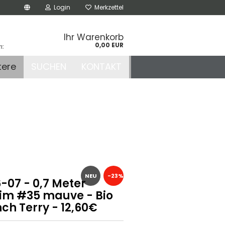
Login
Merkzettel
Ihr Warenkorb
0,00 EUR
n:
.de
tere
SUCHEN
KONTAKT
r
NEU
-23%
-07 - 0,7 Meter
im #35 mauve - Bio
ch Terry - 12,60€