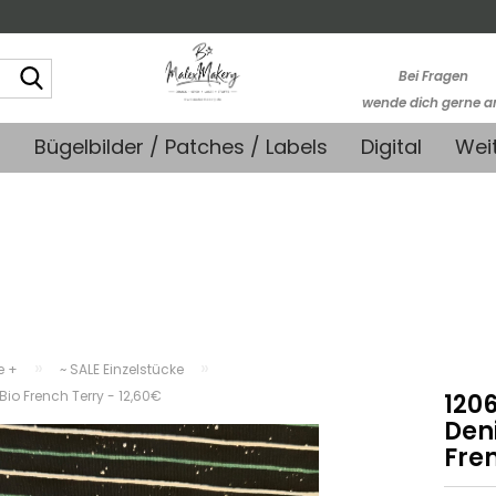
Suche...
Bei Fragen
wende dich gerne a
kontakt@stoffmonk
+
Bügelbilder / Patches / Labels
Digital
Wei
-Kein telefonische
Support-
»
»
e +
~ SALE Einzelstücke
io French Terry - 12,60€
1206
Den
Fren