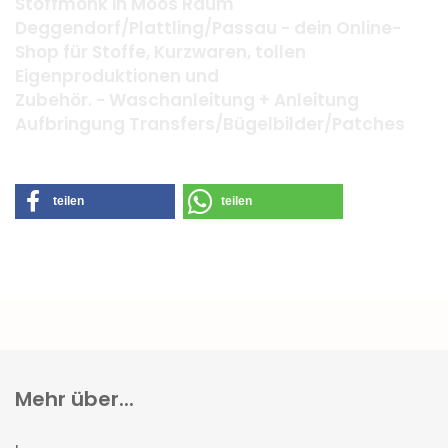
Stoffmonk in Moos Raum
Deggendorf/Plattling/Passau - dein Online-
Shop für Stoffe, Kurzwaren, tollen
Eigenproduktionen und
Zubehör. - Waschanleitung + Anleitung
Aufbringung Transfers/Bügelbilder/Patches
teilen
teilen
Mehr über...