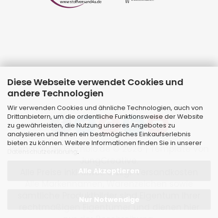
Diese Webseite verwendet Cookies und
andere Technologien
Wir verwenden Cookies und ähnliche Technologien, auch von
Drittanbietern, um die ordentliche Funktionsweise der Website
zu gewährleisten, die Nutzung unseres Angebotes zu
analysieren und Ihnen ein bestmögliches Einkaufserlebnis
bieten zu können. Weitere Informationen finden Sie in unserer
Webshop
by Gambio.de © 2026 | Template von
Datenschutzerklärung
.
JungCreative
.
Alle Akzeptieren
Alle Preise inkl. MwSt. & zzgl. Versandkosten
Alle Markennamen, Warenzeichen sowie
sämtliche Produktbilder sind Eigentum Ihrer
Nur Notwendige
rechtmäßigen Eigentümer und dienen hier