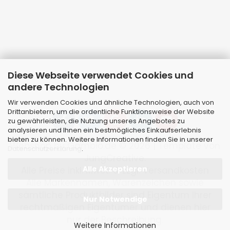
Diese Webseite verwendet Cookies und
andere Technologien
Wir verwenden Cookies und ähnliche Technologien, auch von
Drittanbietern, um die ordentliche Funktionsweise der Website
zu gewährleisten, die Nutzung unseres Angebotes zu
analysieren und Ihnen ein bestmögliches Einkaufserlebnis
bieten zu können. Weitere Informationen finden Sie in unserer
Webshop
by Gambio.de © 2026 | Template von
Datenschutzerklärung
.
JungCreative
.
Alle Akzeptieren
Alle Preise inkl. MwSt. & zzgl. Versandkosten
Alle Markennamen, Warenzeichen sowie
sämtliche Produktbilder sind Eigentum Ihrer
Nur Notwendige
rechtmäßigen Eigentümer und dienen hier
nur der Beschreibung.
Weitere Informationen