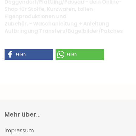
Deggendorf/Plattling/Passau - dein Online-
Shop für Stoffe, Kurzwaren, tollen
Eigenproduktionen und
Zubehör. - Waschanleitung + Anleitung
Aufbringung Transfers/Bügelbilder/Patches
teilen
teilen
Mehr über...
Impressum