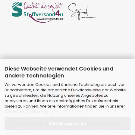
Diese Webseite verwendet Cookies und
andere Technologien
Wir verwenden Cookies und ähnliche Technologien, auch von
Drittanbietern, um die ordentliche Funktionsweise der Website
zu gewährleisten, die Nutzung unseres Angebotes zu
analysieren und Ihnen ein bestmögliches Einkaufserlebnis
bieten zu können. Weitere Informationen finden Sie in unserer
Webshop
by Gambio.de © 2026 | Template von
Datenschutzerklärung
.
JungCreative
.
Alle Akzeptieren
Alle Preise inkl. MwSt. & zzgl. Versandkosten
Alle Markennamen, Warenzeichen sowie