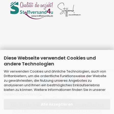
Diese Webseite verwendet Cookies und
andere Technologien
Wir verwenden Cookies und ähnliche Technologien, auch von
Drittanbietern, um die ordentliche Funktionsweise der Website
zu gewährleisten, die Nutzung unseres Angebotes zu
analysieren und Ihnen ein bestmögliches Einkaufserlebnis
bieten zu können. Weitere Informationen finden Sie in unserer
Webshop
by Gambio.de © 2026 | Template von
Datenschutzerklärung
.
JungCreative
.
Alle Akzeptieren
Alle Preise inkl. MwSt. & zzgl. Versandkosten
Alle Markennamen, Warenzeichen sowie