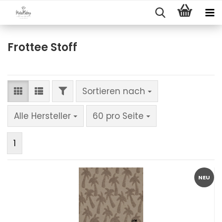
Frottee Stoff
FILTER
Sortieren nach
Sortieren nach
pro Seite
Alle Hersteller
60 pro Seite
1
NEU