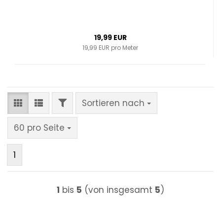
19,99 EUR
19,99 EUR pro Meter
FILTER
Sortieren nach
Sortieren nach
pro Seite
60 pro Seite
1
1
bis
5
(von insgesamt
5
)