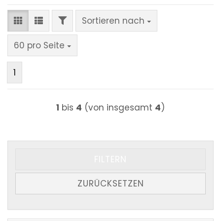
FILTER
Sortieren nach
Sortieren nach
pro Seite
60 pro Seite
1
1
bis
4
(von insgesamt
4
)
FILTERN
ZURÜCKSETZEN