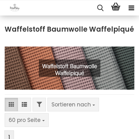
Waffelstoff Baumwolle Waffelpiqué
FILTER
Sortieren nach
Sortieren nach
pro Seite
60 pro Seite
1