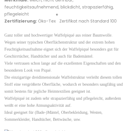
Merkmale:
weich, nicht dehnbar,
feuchtigkeitsaufnehmend, blickdicht, strapazierfähig,
pflegeleicht
®
Zertifizierung:
Öko-Tex
Zertifikat nach Standard 100
Ganz toller und hochwertiger Waffelpiqué aus reiner Baumwolle.
Wegen seiner typischen Oberflächenstruktur und der extrem hohen
Feuchtigkeitsaufnahme eignet sich der Waffelpiqué besonders gut für
Geschirrtücher, Handtücher und auch für Bademäntel.
Viele vertrauen schon lange auf die exzellenten Eigenschaften und den
besonderen Look von Piqué.
Die einzigartige dreidimensionale Waffelstruktur verleiht diesem tollen
Stoff eine vergrößerte Oberfläche, wodurch er besonders saugfähig und
somit bestens für jegliche Heimtextilien geeignet ist.
Waffelpiqué ist zudem sehr strapazierfähig und pflegeleicht, außerdem
weißt er eine hohe Atmungsaktivität auf.
Ideal geeignet für (Bade-)Mäntel, Oberbekleidung, Westen,
Sommerkleider, Handtücher, Bettwäsche, usw.