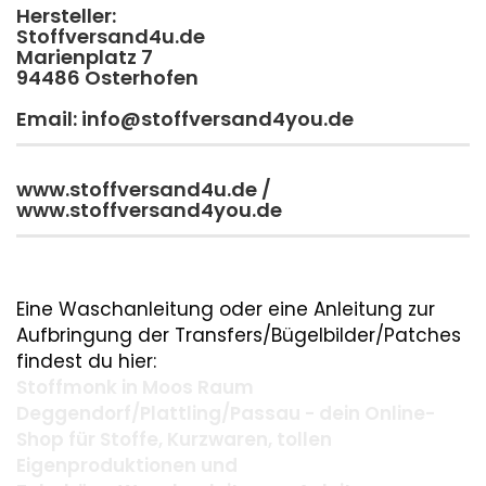
Hersteller:
Stoffversand4u.de
Marienplatz 7
94486 Osterhofen
Email: info@stoffversand4you.de
www.stoffversand4u.de /
www.stoffversand4you.de
Eine Waschanleitung oder eine Anleitung zur
Aufbringung der Transfers/Bügelbilder/Patches
findest du hier:
Stoffmonk in Moos Raum
Deggendorf/Plattling/Passau - dein Online-
Shop für Stoffe, Kurzwaren, tollen
Eigenproduktionen und