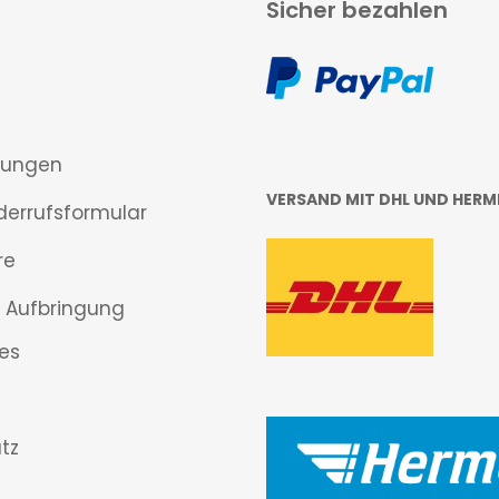
Sicher bezahlen
gungen
VERSAND MIT DHL UND HERM
derrufsformular
re
 Aufbringung
es
tz