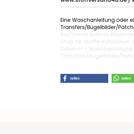
Eine Waschanleitung oder ei
Transfers/Bügelbilder/Patche
Stoffmonk in Moos Raum Deg
Shop für Stoffe, Kurzwaren,
Zubehör. - Waschanleitung 
Transfers/Bügelbilder/Pat
teilen
teilen