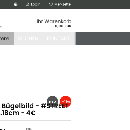
Login
Merkzettel
Ihr Warenkorb
0,00 EUR
n:
.de
tere
SUCHEN
KONTAKT
r
NEU
-19%
- Bügelbild - #STREET
a.18cm - 4€
r.:
B5