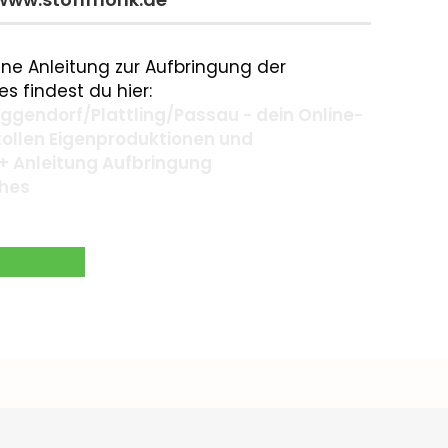
ne Anleitung zur Aufbringung der
s findest du hier:
gendorf/Plattling/Passau - dein Online-
 tollen Eigenproduktionen und
+ Anleitung Aufbringung
ches