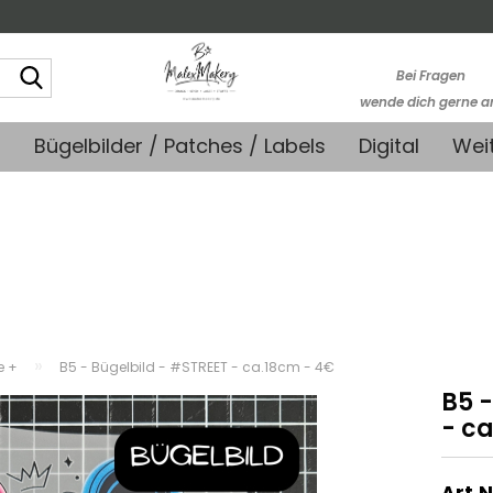
Suche...
Bei Fragen
wende dich gerne a
kontakt@stoffmonk
+
Bügelbilder / Patches / Labels
Digital
Wei
-Kein telefonische
Support-
»
e +
B5 - Bügelbild - #STREET - ca.18cm - 4€
B5 
- c
Art.N