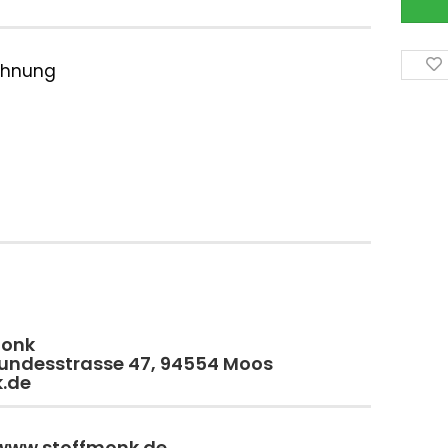
ichnung
monk
 Bundesstrasse 47, 94554 Moos
k.de
 www.stoffmonk.de