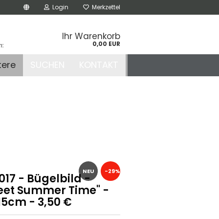
Login
Merkzettel
Ihr Warenkorb
0,00 EUR
n:
.de
tere
SUCHEN
KONTAKT
r
NEU
-29%
17 - Bügelbild -
eet Summer Time" -
15cm - 3,50 €