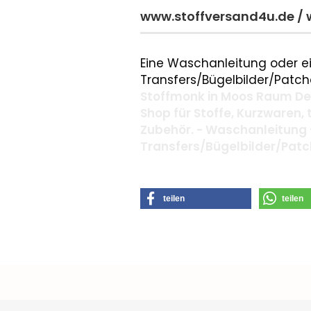
www.stoffversand4u.de /
Eine Waschanleitung oder ei
Transfers/Bügelbilder/Patche
Stoffmonk in Moos Raum Deg
Shop für Stoffe, Kurzwaren,
Zubehör. - Waschanleitung 
Transfers/Bügelbilder/Pat
teilen
teilen