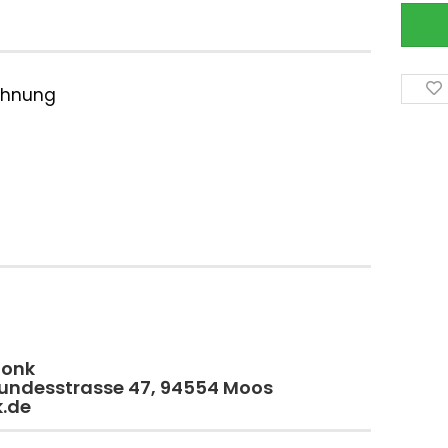
ichnung
monk
 Bundesstrasse 47, 94554 Moos
k.de