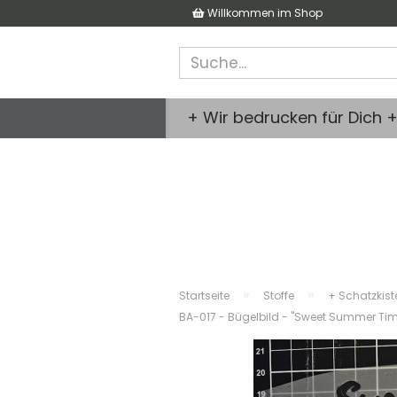
Willkommen im Shop
+ Wir bedrucken für Dich 
»
»
Startseite
Stoffe
+ Schatzkist
BA-017 - Bügelbild - "Sweet Summer Tim