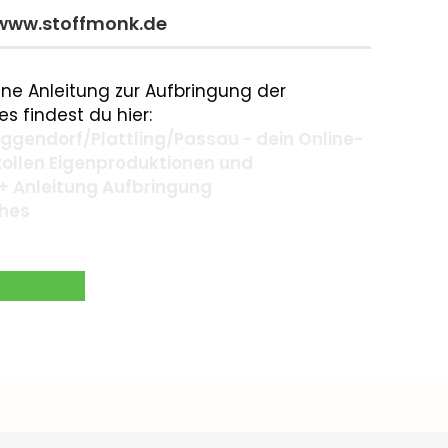
 www.stoffmonk.de
ne Anleitung zur Aufbringung der
s findest du hier:
gendorf/Plattling/Passau - dein Online-
 tollen Eigenproduktionen und
+ Anleitung Aufbringung
ches