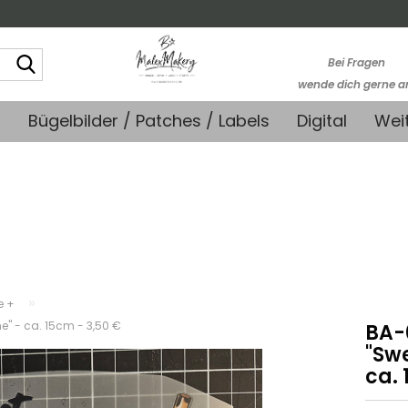
Suche...
Bei Fragen
wende dich gerne a
kontakt@stoffmonk
+
Bügelbilder / Patches / Labels
Digital
Wei
-Kein telefonische
Support-
»
e +
e" - ca. 15cm - 3,50 €
BA-0
"Sw
ca. 