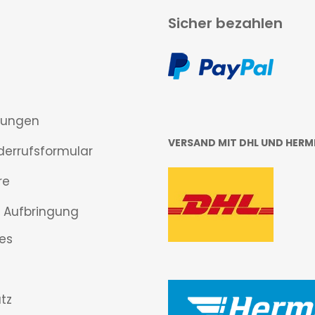
Sicher bezahlen
gungen
VERSAND MIT DHL UND HERM
derrufsformular
re
 Aufbringung
es
tz