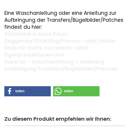
Eine Waschanleitung oder eine Anleitung zur
Aufbringung der Transfers/Bügelbilder/Patches
findest du hier:
Stoffmonk in Moos Raum
Deggendorf/Plattling/Passau - dein Online-
Shop für Stoffe, Kurzwaren, tollen
Eigenproduktionen und
Zubehör. - Waschanleitung + Anleitung
Aufbringung Transfers/Bügelbilder/Patches
teilen
teilen
Zu diesem Produkt empfehlen wir Ihnen: