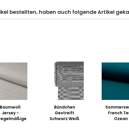
kel bestellten, haben auch folgende Artikel geka
Baumwoll
Bündchen
Sommersw
Jersey -
Gestreift
French Te
regelmäßige
Schwarz Weiß
Ozean
Streifen -
Glatt 1mm