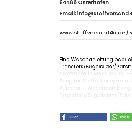
94486 Osterhofen
Email: info@stoffversand
www.stoffversand4u.de /
Eine Waschanleitung oder ei
Transfers/Bügelbilder/Patche
Stoffmonk in Moos Raum Deg
Shop für Stoffe, Kurzwaren,
Zubehör. - Waschanleitung 
Transfers/Bügelbilder/Pat
teilen
teilen