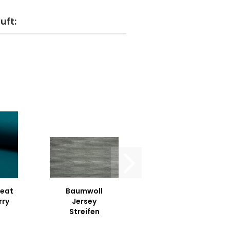
uft:
eat
Baumwoll
rry
Jersey
Streifen
Grau/Weiß