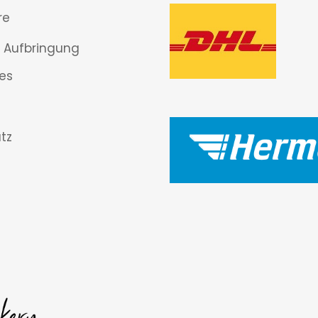
re
 Aufbringung
es
tz