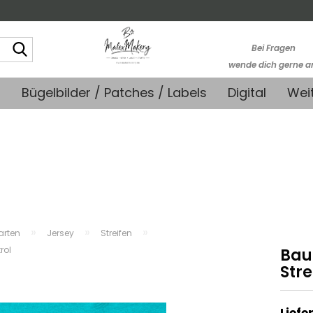
Suche...
Bei Fragen
wende dich gerne a
kontakt@stoffmonk
+
Bügelbilder / Patches / Labels
Digital
Wei
-Kein telefonische
Support-
»
»
»
farten
Jersey
Streifen
rol
Bau
Stre
Liefer