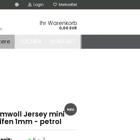
Login
Merkzettel
Ihr Warenkorb
0,00 EUR
n:
.de
tere
SUCHEN
KONTAKT
r
NEU
mwoll Jersey mini
ifen 1mm - petrol
zeit:
5 - 7