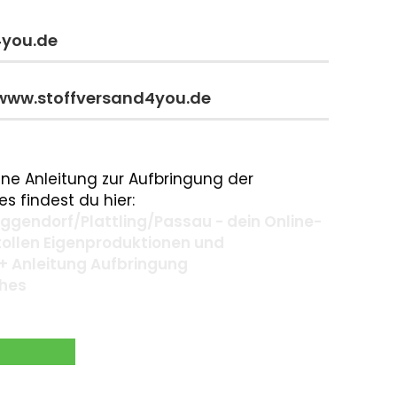
4you.de
 www.stoffversand4you.de
ne Anleitung zur Aufbringung der
s findest du hier:
gendorf/Plattling/Passau - dein Online-
 tollen Eigenproduktionen und
+ Anleitung Aufbringung
ches