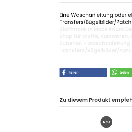
Eine Waschanleitung oder ei
Transfers/Bügelbilder/Patche
Stoffmonk in Moos Raum Deg
Shop für Stoffe, Kurzwaren,
Zubehör. - Waschanleitung 
Transfers/Bügelbilder/Pat
teilen
teilen
Zu diesem Produkt empfehl
NEU