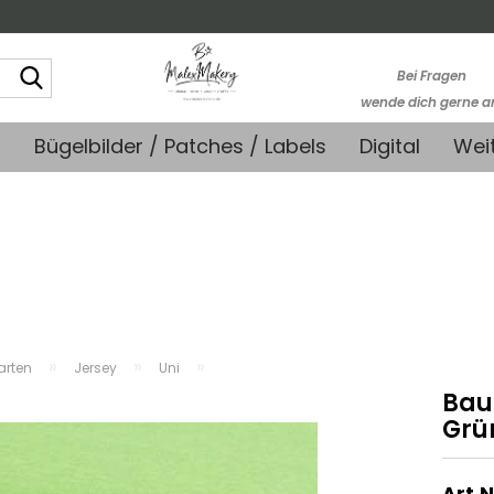
Suche...
Bei Fragen
wende dich gerne a
kontakt@stoffmonk
+
Bügelbilder / Patches / Labels
Digital
Wei
-Kein telefonische
Support-
»
»
»
farten
Jersey
Uni
Bau
Grü
Art.N