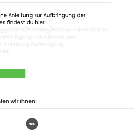
ne Anleitung zur Aufbringung der
s findest du hier:
gendorf/Plattling/Passau - dein Online-
 tollen Eigenproduktionen und
+ Anleitung Aufbringung
ches
en wir Ihnen:
NEU