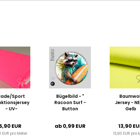
Bade/Sport
Bügelbild - "
Baumwol
nktionsjersey
Racoon Surf -
Jersey - N
- UV-
Button
Gelb
chutzstoff
UPF 50+ " #
5,90 EUR
ab 0,99 EUR
13,90 E
Fluor Pink "
0 EUR pro Meter
Neon...
13,90 EUR pro 