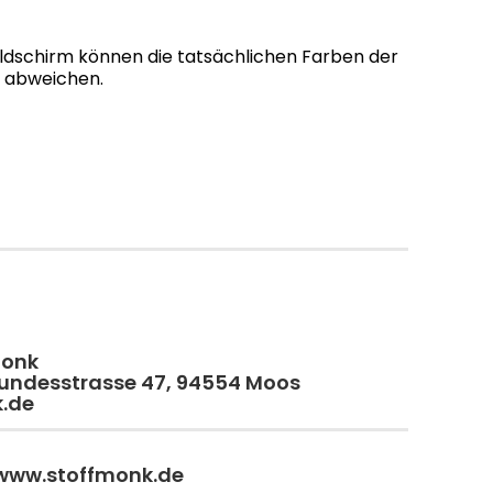
ildschirm können die tatsächlichen Farben der
g abweichen.
monk
 Bundesstrasse 47, 94554 Moos
k.de
 www.stoffmonk.de