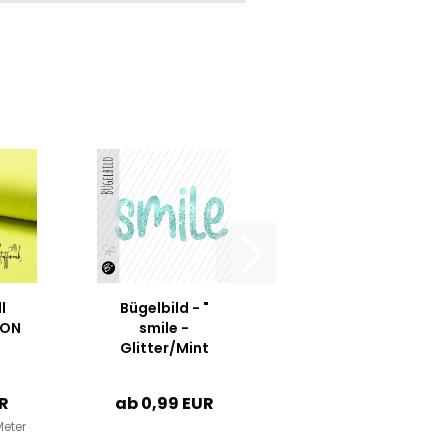
l
Bügelbild - "
EON
smile -
Glitter/Mint
UR
ab 0,99 EUR
Meter