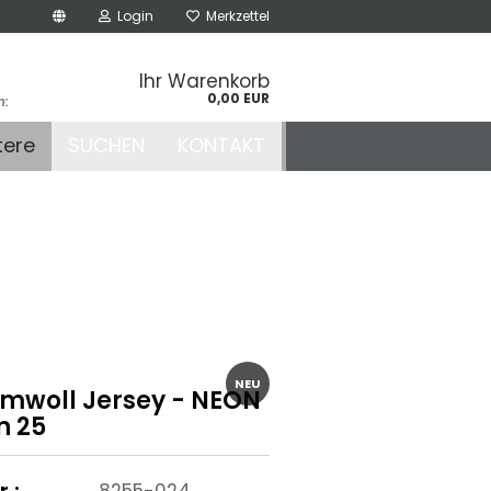
Login
Merkzettel
Ihr Warenkorb
0,00 EUR
n:
.de
tere
SUCHEN
KONTAKT
r
NEU
mwoll Jersey - NEON
n 25
r.:
8255-024