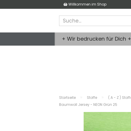
Willkommen im Shop
+ Wir bedrucken für Dich 
»
»
Startseite
Stoffe
( A - Z ) Stof
Baumwoll Jersey - NEON Grün 25