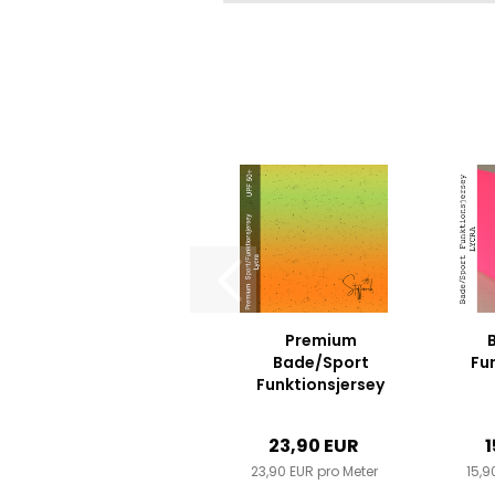
Premium
Bade/Sport
Fu
Funktionsjersey
Lycra - "
S
Verlauf -
23,90 EUR
1
orange/grün
23,90 EUR pro Meter
Konfetti...
15,9