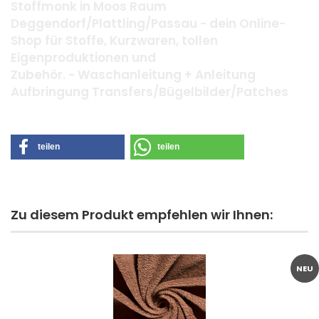
Stoffmonk in Moos Raum
Deggendorf/Plattling/Passau - dein Online-
Shop für Stoffe, Kurzwaren, tollen
Eigenproduktionen und
Zubehör. - Waschanleitung + Anleitung
Aufbringung Transfers/Bügelbilder/Patches
teilen
teilen
Zu diesem Produkt empfehlen wir Ihnen:
NEU