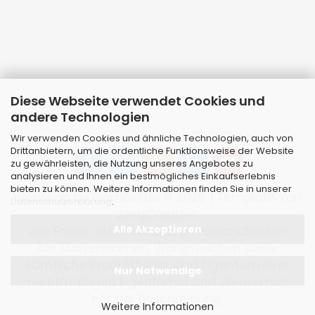
Diese Webseite verwendet Cookies und
andere Technologien
Wir verwenden Cookies und ähnliche Technologien, auch von
Drittanbietern, um die ordentliche Funktionsweise der Website
zu gewährleisten, die Nutzung unseres Angebotes zu
analysieren und Ihnen ein bestmögliches Einkaufserlebnis
bieten zu können. Weitere Informationen finden Sie in unserer
Webshop
by Gambio.de © 2026 | Template von
Datenschutzerklärung
.
JungCreative
.
Alle Akzeptieren
Alle Preise inkl. MwSt. & zzgl. Versandkosten
Alle Markennamen, Warenzeichen sowie
sämtliche Produktbilder sind Eigentum Ihrer
Nur Notwendige
rechtmäßigen Eigentümer und dienen hier
nur der Beschreibung.
Weitere Informationen