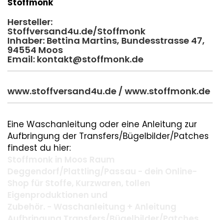
Stoffmonk
Hersteller:
Stoffversand4u.de/Stoffmonk
Inhaber: Bettina Martins, Bundesstrasse 47,
94554 Moos
Email: kontakt@stoffmonk.de
www.stoffversand4u.de / www.stoffmonk.de
Eine Waschanleitung oder eine Anleitung zur
Aufbringung der Transfers/Bügelbilder/Patches
findest du hier:
Stoffmonk in Moos Raum
Deggendorf/Plattling/Passau - dein Online-
Shop für Stoffe, Kurzwaren, tollen
Eigenproduktionen und
Zubehör. - Waschanleitung + Anleitung
Aufbringung Transfers/Bügelbilder/Patches