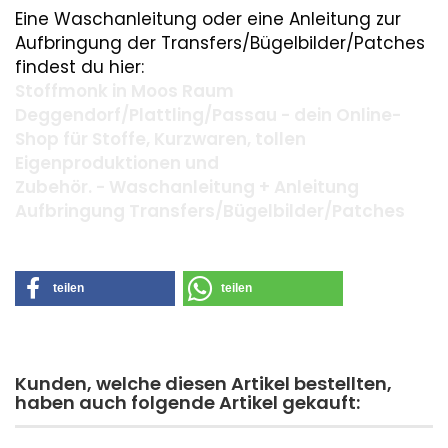
Eine Waschanleitung oder eine Anleitung zur
Aufbringung der Transfers/Bügelbilder/Patches
findest du hier:
Stoffmonk in Moos Raum
Deggendorf/Plattling/Passau - dein Online-
Shop für Stoffe, Kurzwaren, tollen
Eigenproduktionen und
Zubehör. - Waschanleitung + Anleitung
Aufbringung Transfers/Bügelbilder/Patches
teilen
teilen
Kunden, welche diesen Artikel bestellten,
haben auch folgende Artikel gekauft: