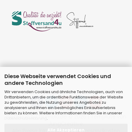
Diese Webseite verwendet Cookies und
andere Technologien
Wir verwenden Cookies und ähnliche Technologien, auch von
Drittanbietern, um die ordentliche Funktionsweise der Website
zu gewährleisten, die Nutzung unseres Angebotes zu
analysieren und Ihnen ein bestmögliches Einkaufserlebnis
bieten zu können. Weitere Informationen finden Sie in unserer
Webshop
by Gambio.de © 2026 | Template von
Datenschutzerklärung
.
JungCreative
.
Alle Akzeptieren
Alle Preise inkl. MwSt. & zzgl. Versandkosten