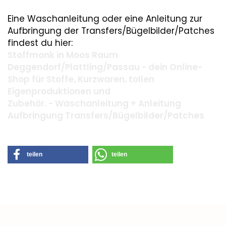
Eine Waschanleitung oder eine Anleitung zur
Aufbringung der Transfers/Bügelbilder/Patches
findest du hier:
Stoffmonk in Moos Raum
Deggendorf/Plattling/Passau - dein Online-
Shop für Stoffe, Kurzwaren, tollen
Eigenproduktionen und
Zubehör. - Waschanleitung + Anleitung
Aufbringung Transfers/Bügelbilder/Patches
teilen
teilen