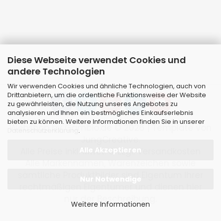
Diese Webseite verwendet Cookies und
andere Technologien
Wir verwenden Cookies und ähnliche Technologien, auch von
Drittanbietern, um die ordentliche Funktionsweise der Website
zu gewährleisten, die Nutzung unseres Angebotes zu
analysieren und Ihnen ein bestmögliches Einkaufserlebnis
bieten zu können. Weitere Informationen finden Sie in unserer
Webshop
by Gambio.de © 2026 | Template von
Datenschutzerklärung
.
JungCreative
.
Alle Akzeptieren
Alle Preise inkl. MwSt. & zzgl. Versandkosten
Alle Markennamen, Warenzeichen sowie
sämtliche Produktbilder sind Eigentum Ihrer
Nur Notwendige
rechtmäßigen Eigentümer und dienen hier
nur der Beschreibung.
Weitere Informationen