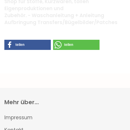
Shop für Stoffe, Kurzwaren, tollen
Eigenproduktionen und
Zubehör. - Waschanleitung + Anleitung
Aufbringung Transfers/Bügelbilder/Patches
teilen
teilen
Mehr über...
Impressum