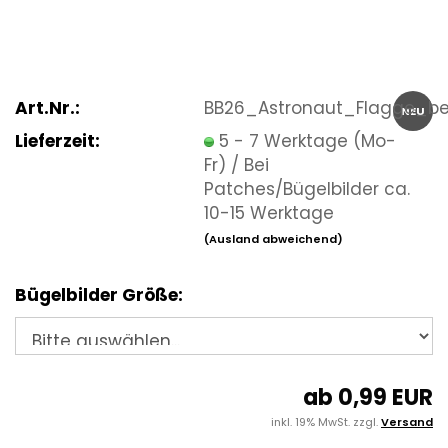
Art.Nr.:
BB26_Astronaut_Flagge_be
NEU
Lieferzeit:
5 - 7 Werktage (Mo-
Fr) / Bei
Patches/Bügelbilder ca.
10-15 Werktage
(Ausland abweichend)
Bügelbilder Größe:
ab 0,99 EUR
inkl. 19% MwSt. zzgl.
Versand