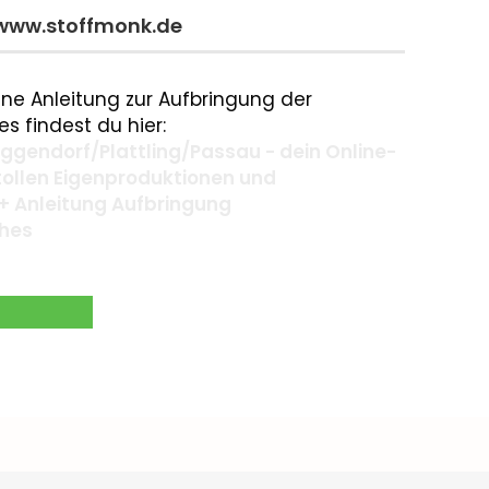
 www.stoffmonk.de
ne Anleitung zur Aufbringung der
s findest du hier:
gendorf/Plattling/Passau - dein Online-
 tollen Eigenproduktionen und
+ Anleitung Aufbringung
ches