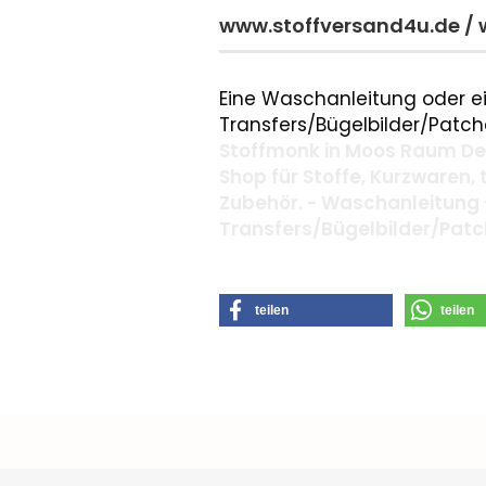
www.stoffversand4u.de /
Eine Waschanleitung oder ei
Transfers/Bügelbilder/Patche
Stoffmonk in Moos Raum Deg
Shop für Stoffe, Kurzwaren,
Zubehör. - Waschanleitung 
Transfers/Bügelbilder/Pat
teilen
teilen