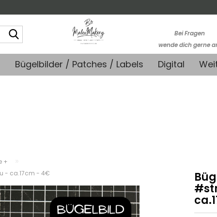
Suche...
Bei Fragen
wende dich gerne a
kontakt@stoffmonk
+
Bügelbilder / Patches / Labels
Digital
Wei
-Kein telefonische
Support-
»
e +
au - ca.17cm - 4€
Büg
#str
ca.