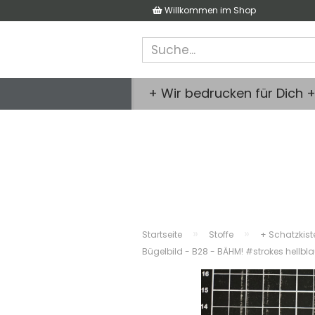
Willkommen im Shop
+ Wir bedrucken für Dich 
»
»
Startseite
Stoffe
+ Schatzkist
Bügelbild - B28 - BÄHM! #strokes hellbl