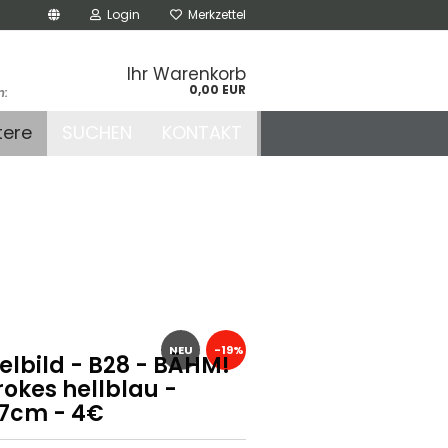
Login
Merkzettel
Ihr Warenkorb
0,00 EUR
n:
.de
tere
SUCHEN
KONTAKT
r
NEU
-19%
elbild - B28 - BÄHM!
okes hellblau -
17cm - 4€