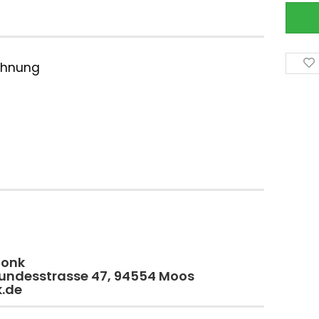
ichnung
monk
 Bundesstrasse 47, 94554 Moos
k.de