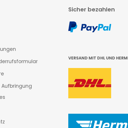
Sicher bezahlen
gungen
VERSAND MIT DHL UND HERM
derrufsformular
re
 Aufbringung
es
tz