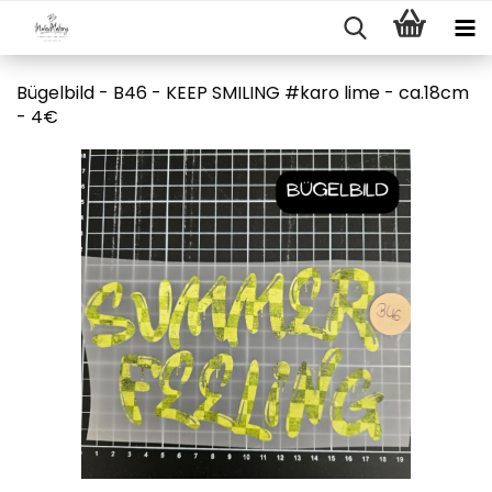
Bügelbild - B46 - KEEP SMILING #karo lime - ca.18cm
- 4€