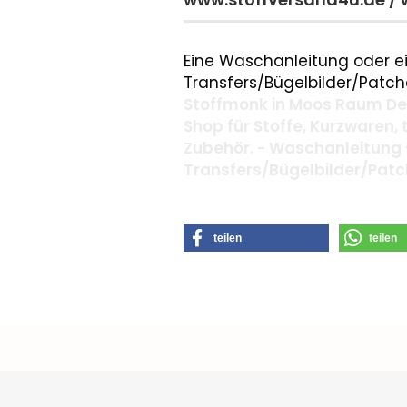
Eine Waschanleitung oder ei
Transfers/Bügelbilder/Patche
Stoffmonk in Moos Raum Deg
Shop für Stoffe, Kurzwaren,
Zubehör. - Waschanleitung 
Transfers/Bügelbilder/Pat
teilen
teilen