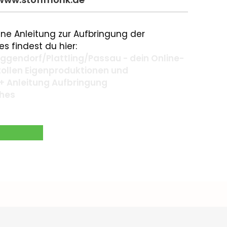
ne Anleitung zur Aufbringung der
s findest du hier:
gendorf/Plattling/Passau - dein Online-
 tollen Eigenproduktionen und
+ Anleitung Aufbringung
ches