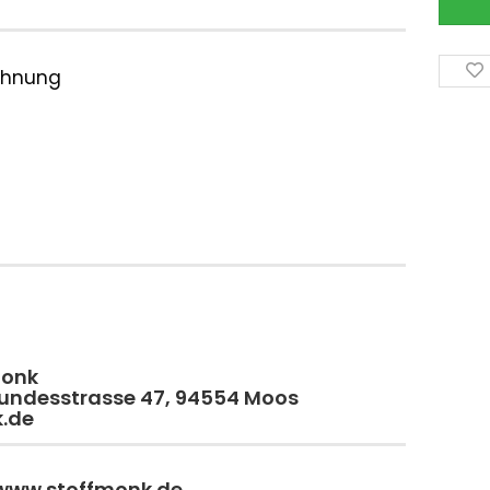
ichnung
monk
 Bundesstrasse 47, 94554 Moos
k.de
 www.stoffmonk.de