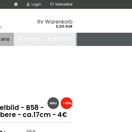
Login
Merkzettel
Ihr Warenkorb
0,00 EUR
n:
.de
tere
SUCHEN
KONTAKT
r
NEU
-19%
lbild - B58 -
bere - ca.17cm - 4€
r.:
B58