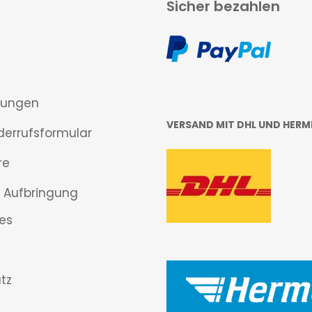
Sicher bezahlen
gungen
VERSAND MIT DHL UND HERM
derrufsformular
re
 Aufbringung
es
tz