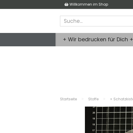
Willkommen im Shop
+ Wir bedrucken für Dich 
»
»
Startseite
Stoffe
+ Schatzkist