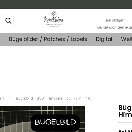
Suche...
Bei Fragen
wende dich gerne a
kontakt@stoffmonk
+
Bügelbilder / Patches / Labels
Digital
Wei
-Kein telefonische
Support-
»
e +
Bügelbild - B58 - Himbere - ca.17cm - 4€
Büge
Him
Art.N