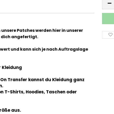
Stück
h unsere Patches werden hier in unserer
 dich angefertigt.
chtwert und kann sich je nach Auftragslage
r Kleidung
n-On Transfer kannst du Kleidung ganz
n.
n T-Shirts, Hoodies, Taschen oder
röße aus.