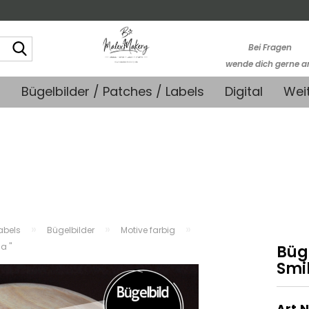
Suche...
Bei Fragen
wende dich gerne a
kontakt@stoffmonk
+
Bügelbilder / Patches / Labels
Digital
Wei
-Kein telefonische
Support-
»
»
»
abels
Bügelbilder
Motive farbig
a "
Büge
Smil
Art.N