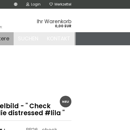
Login
Merkzettel
Ihr Warenkorb
0,00 EUR
n:
.de
tere
SUCHEN
KONTAKT
r
NEU
lbild - " Check
ie distressed #lila "
r.:
BB26_check