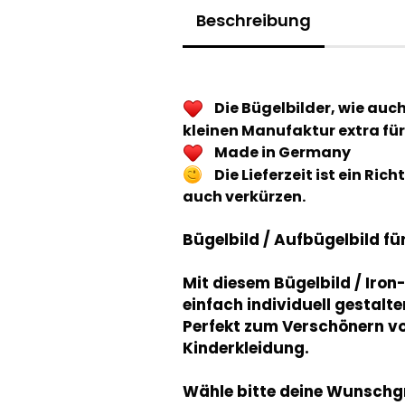
Beschreibung
Die Bügelbilder, wie auc
kleinen Manufaktur extra für
Made in Germany
Die Lieferzeit ist ein Ri
auch verkürzen.
Bügelbild / Aufbügelbild fü
Mit diesem Bügelbild / Iro
einfach individuell gestalte
Perfekt zum Verschönern vo
Kinderkleidung.
Wähle bitte deine Wunschg