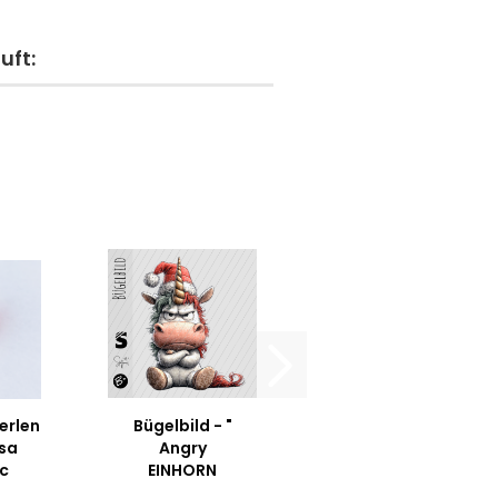
uft:
erlen
Bügelbild - "
osa
Angry
c
EINHORN
 - 5