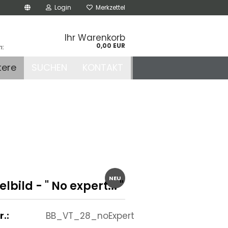
Login
Merkzettel
Ihr Warenkorb
0,00 EUR
n:
.de
tere
SUCHEN
KONTAKT
r
NEU
lbild - " No expert... "
r.:
BB_VT_28_noExpert