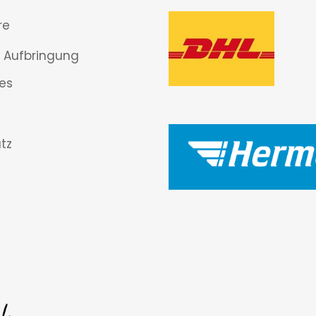
re
 Aufbringung
es
tz