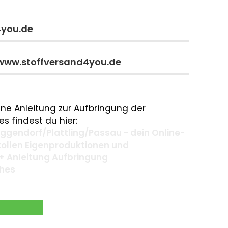
4you.de
 www.stoffversand4you.de
ne Anleitung zur Aufbringung der
s findest du hier:
gendorf/Plattling/Passau - dein Online-
 tollen Eigenproduktionen und
+ Anleitung Aufbringung
ches