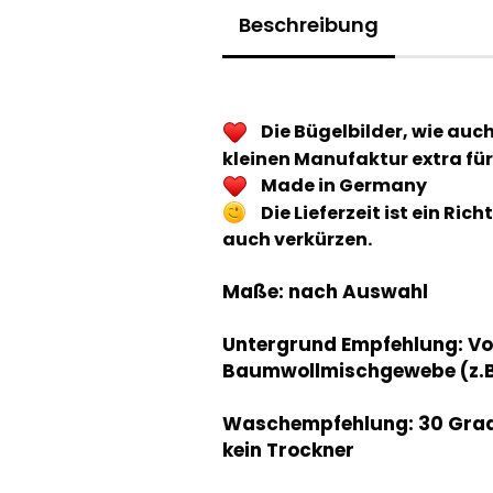
Beschreibung
Die Bügelbilder, wie auc
kleinen Manufaktur extra für
Made in Germany
Die Lieferzeit ist ein Ri
auch verkürzen.
Maße: nach Auswahl
Untergrund Empfehlung: V
Baumwollmischgewebe (z.B.
Waschempfehlung: 30 Grad, 
kein Trockner