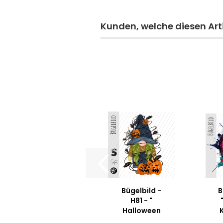
Kunden, welche diesen Arti
Bügelbild -
B
H81 - "
Halloween
Wichtel #2