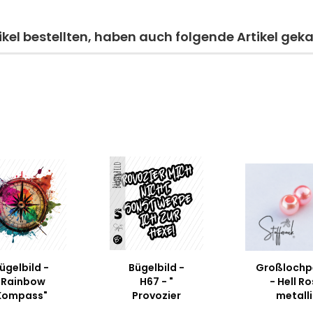
kel bestellten, haben auch folgende Artikel geka
ügelbild -
Bügelbild -
Großlochp
"Rainbow
H67 - "
- Hell R
Kompass"
Provozier
metalli
mich nicht....
GLÄNZEND