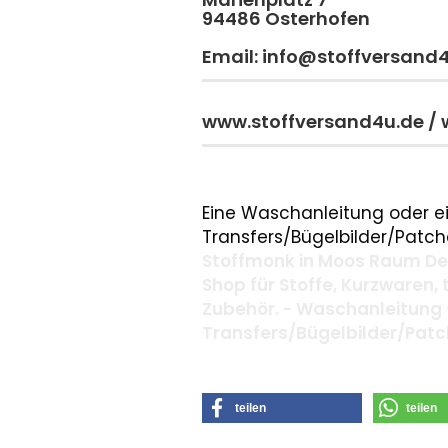
94486 Osterhofen
Email: info@stoffversand
www.stoffversand4u.de /
Eine Waschanleitung oder ei
Transfers/Bügelbilder/Patche
Stoffmonk in Moos Raum Deg
Shop für Stoffe, Kurzwaren,
Zubehör. - Waschanleitung 
Transfers/Bügelbilder/Pat
teilen
teilen