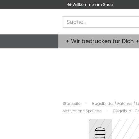
Willkommen im Shop
+ Wir bedrucken für Dich 
»
Startseite
Bügelbilder / Patches / L
»
Motivations Sprüche
Bügelbild - " N