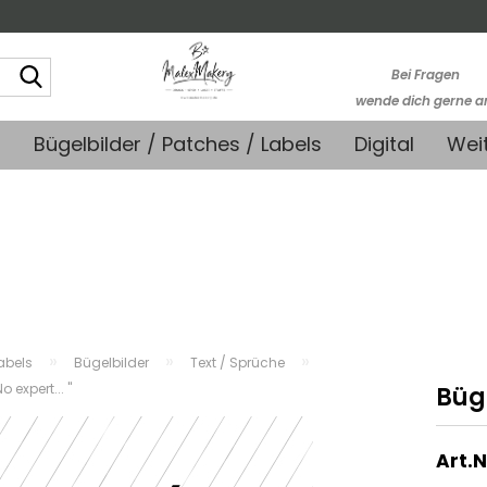
Suche...
Bei Fragen
wende dich gerne a
kontakt@stoffmonk
+
Bügelbilder / Patches / Labels
Digital
Wei
-Kein telefonische
Support-
»
»
»
abels
Bügelbilder
Text / Sprüche
o expert... "
Büge
Art.N