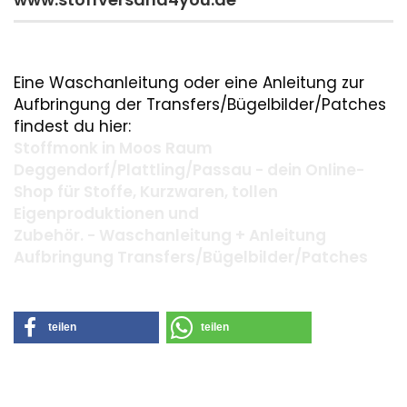
Eine Waschanleitung oder eine Anleitung zur
Aufbringung der Transfers/Bügelbilder/Patches
findest du hier:
Stoffmonk in Moos Raum
Deggendorf/Plattling/Passau - dein Online-
Shop für Stoffe, Kurzwaren, tollen
Eigenproduktionen und
Zubehör. - Waschanleitung + Anleitung
Aufbringung Transfers/Bügelbilder/Patches
teilen
teilen