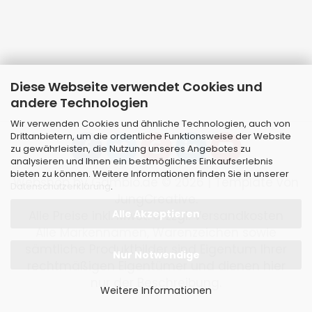
Diese Webseite verwendet Cookies und
andere Technologien
Wir verwenden Cookies und ähnliche Technologien, auch von
Drittanbietern, um die ordentliche Funktionsweise der Website
zu gewährleisten, die Nutzung unseres Angebotes zu
analysieren und Ihnen ein bestmögliches Einkaufserlebnis
bieten zu können. Weitere Informationen finden Sie in unserer
Webshop
by Gambio.de © 2026 | Template von
Datenschutzerklärung
.
JungCreative
.
Alle Akzeptieren
Alle Preise inkl. MwSt. & zzgl. Versandkosten
Alle Markennamen, Warenzeichen sowie
sämtliche Produktbilder sind Eigentum Ihrer
Nur Notwendige
rechtmäßigen Eigentümer und dienen hier
nur der Beschreibung.
Weitere Informationen